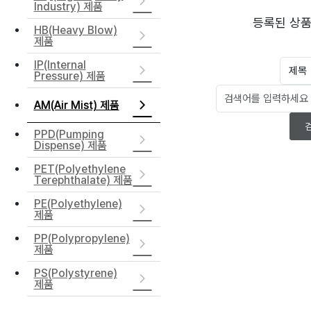
Industry) 제품
등록된 상품
HB(Heavy Blow)
제품
IP(Internal
Pressure) 제품
AM(Air Mist) 제품
PPD(Pumping
Dispense) 제품
PET(Polyethylene
Terephthalate) 제품
PE(Polyethylene)
제품
PP(Polypropylene)
제품
PS(Polystyrene)
제품