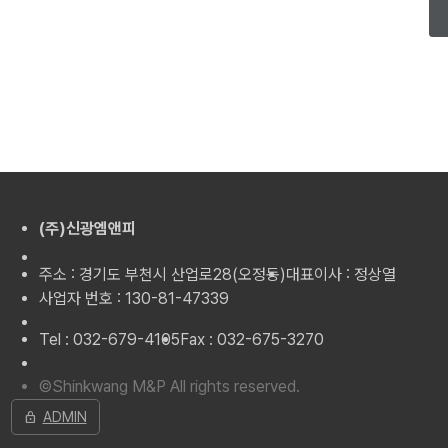
(주)신광엠앤피
주소 : 경기도 부천시 산업로28(오정동)
대표이사 : 정상열
사업자 번호 : 130-81-47339
Tel : 032-679-4105
Fax : 032-675-3270
©Shinkwang M&P All rights reserved.
lock
ADMIN