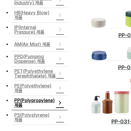
Industry) 제품
HB(Heavy Blow)
제품
IP(Internal
Pressure) 제품
PP-0
AM(Air Mist) 제품
PPD(Pumping
Dispense) 제품
PP-0
PET(Polyethylene
Terephthalate) 제품
PE(Polyethylene)
제품
PP(Polypropylene)
제품
PS(Polystyrene)
제품
PP-031