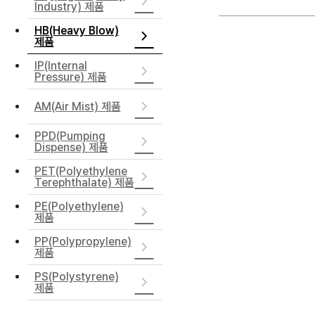
Industry) 제품
HB(Heavy Blow)
제품
IP(Internal
Pressure) 제품
AM(Air Mist) 제품
PPD(Pumping
Dispense) 제품
PET(Polyethylene
Terephthalate) 제품
PE(Polyethylene)
제품
PP(Polypropylene)
제품
PS(Polystyrene)
제품